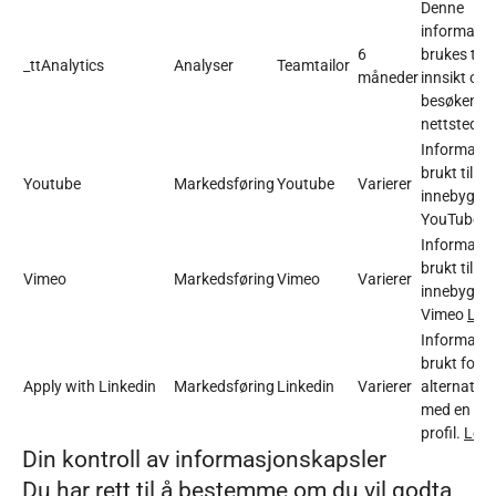
Denne
informasj
6
brukes til 
_ttAnalytics
Analyser
Teamtailor
måneder
innsikt om
besøkende
nettstedet.
Informasjo
brukt til å 
Youtube
Markedsføring
Youtube
Varierer
innebygde 
YouTube.
L
Informasjo
brukt til å 
Vimeo
Markedsføring
Vimeo
Varierer
innebygde 
Vimeo
Les
Informasjo
brukt for å 
Apply with Linkedin
Markedsføring
Linkedin
Varierer
alternativ
med en Lin
profil.
Les 
Din kontroll av informasjonskapsler
Du har rett til å bestemme om du vil godta