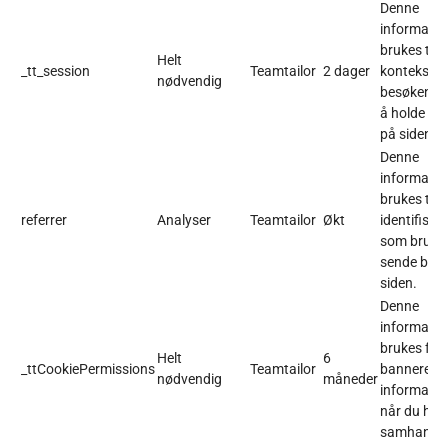
Denne
informasj
brukes til å
Helt
_tt_session
Teamtailor
2 dager
konteksten 
nødvendig
besøkende 
å holde de
på siden).
Denne
informasj
brukes til å
referrer
Analyser
Teamtailor
Økt
identifiser
som brukes
sende besø
siden.
Denne
informasj
brukes for 
Helt
6
_ttCookiePermissions
Teamtailor
banneret f
nødvendig
måneder
informasjo
når du har
samhandle